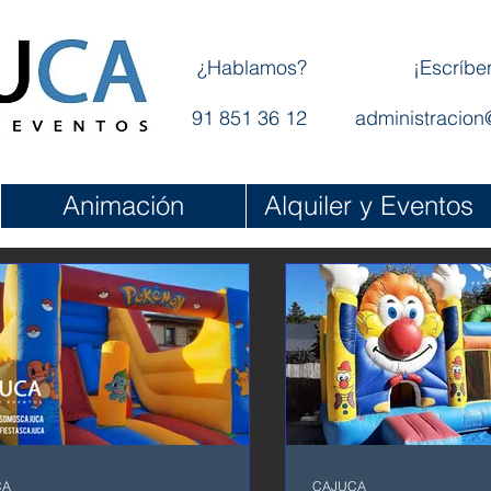
¿Hablamos?
¡Escríbe
91 851 36 12
administracion
Animación
Alquiler y Eventos
CA
CAJUCA