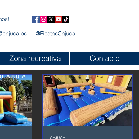
nos!
@cajuca.es
@FiestasCajuca
Zona recreativa
Contacto
CAJUCA