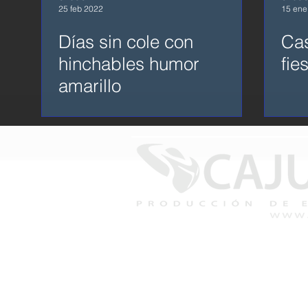
25 feb 2022
15 ene
Días sin cole con
Cas
hinchables humor
fie
amarillo
Cajuca, Producción de Eventos
Copy
2026
+D 20 años avalan nuestra ex