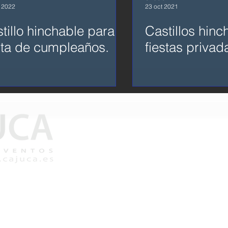
 2022
23 oct 2021
tillo hinchable para
Castillos hinc
sta de cumpleaños.
fiestas privad
C/ Playa Samil 11 oficina 1
administracion@cajuca.es
right 2004-
Aviso legal
periencia