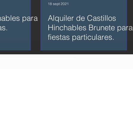
18 sept 2021
hables para
Alquiler de Castillos
as.
Hinchables Brunete para
fiestas particulares.
-2, Collado Villalba, Madrid
91 851 36 12
Política de privacidad