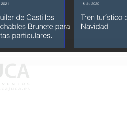
t 2021
18 dic 2020
uiler de Castillos
Tren turístico 
chables Brunete para
Navidad
stas particulares.
C/ Playa Samil 11 oficina 1
administracion@cajuca.es
right 2004-
Aviso legal
periencia