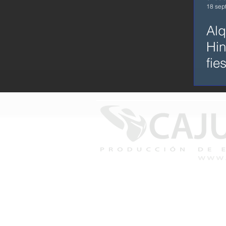
18 sep
Alq
Hin
fie
Cajuca, Producción de Eventos
Copy
2026
+D 20 años avalan nuestra ex