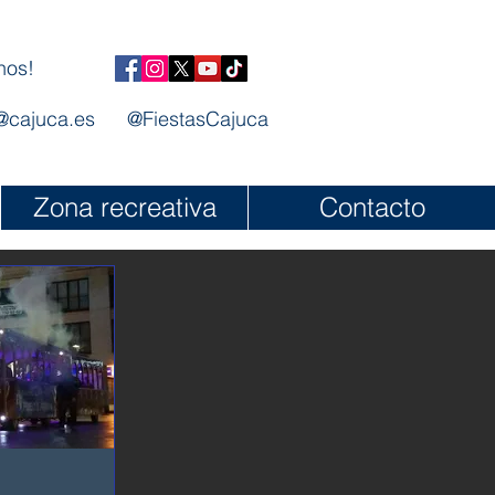
nos!
@cajuca.es
@FiestasCajuca
Zona recreativa
Contacto