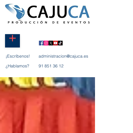
¡Escríbenos!
administracion@cajuca.es
¿Hablamos?
91 851 36 12