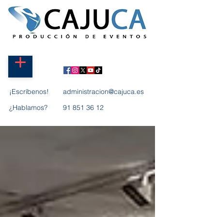
¡Escríbenos!
administracion@cajuca.es
¿Hablamos?
91 851 36 12