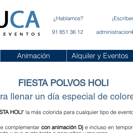
¿Hablamos?
¡Escríbe
91 851 36 12
administracion
Animación
Alquiler y Eventos
FIESTA POLVOS HOLI
ra llenar un día especial de color
ESTA HOLI
" la más colorida para cualquier tipo de event
e complementar
con animación Dj
e incluso en tempor