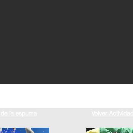
a de la espuma
Volver Activida