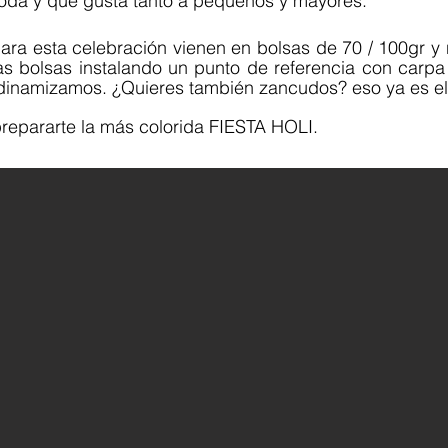
oda y que gusta tanto a pequeños y mayores.
ara esta celebración vienen en bolsas de 70 / 100gr y
as bolsas instalando un punto de referencia con carp
la dinamizamos. ¿Quieres también zancudos? eso ya es e
prepararte la más colorida FIESTA HOLI.