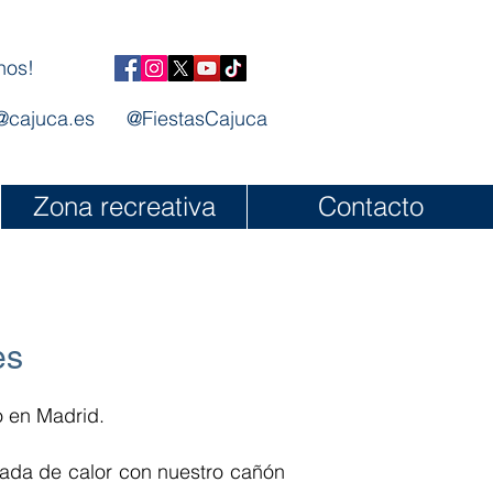
nos!
@cajuca.es
@FiestasCajuca
Zona recreativa
Contacto
es
o en Madrid.
ada de calor con nuestro cañón