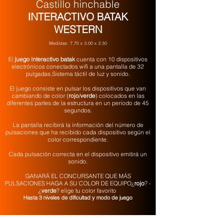
Castillo hinchable
INTERACTIVO BATAK
WESTERN
Medidas: 7.70 x 3.00 x 2.50
El
juego interactivo batak
cuenta con 10 dispositivos
electrónicos conectados wifi a una pantalla de 32
pulgadas.Sistema táctil de luz y sonido.​
El juego consiste en pulsar los dispositivos que van
cambiando de color (
rojo
/
verde
) colocados en las
diferentes partes de la estructura en un periodo de 45
segundos.
La pantalla recibirá la información del número de
pulsaciones que ha recibido cada dispositivo según el
color correspondiente.
Cada pulsación correcta en el dispositivo emitirá un
sonido.
​GANARÁ EL CONCURSANTE QUE MÁS
PULSACIONES HAGA A SU COLOR DE EQUIPO¿
rojo
? -
¿
verde
? elige tu color favorito
Hasta 3 niveles de dificultad y modo de juego