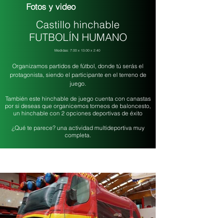
Fotos y video
Castillo hinchable
FUTBOLÍN HUMANO
Medidas: 7.00 x 13.00 x 2.40
Organizamos partidos de fútbol, donde tú serás el
protagonista, siendo el participante en el terreno de
juego.
También este hinchable de juego cuenta con canastas
por si deseas que organicemos
torneos de baloncesto,
un hinchable con 2 opciones deportivas de éxito
¿Qué te parece? una actividad multideportiva muy
completa.