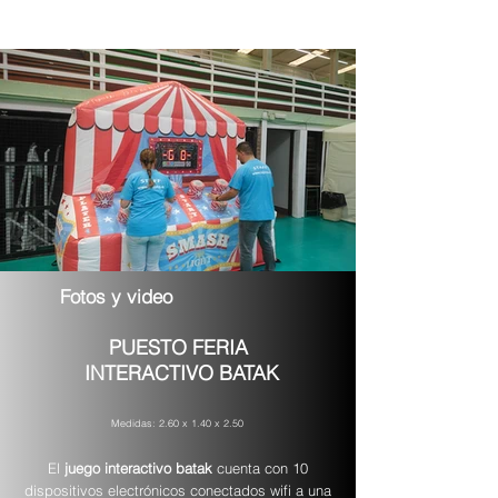
Fotos y video
PUESTO FERIA
INTERACTIVO BATAK
Medidas: 2.60 x 1.40 x 2.50
El
juego interactivo batak
cuenta con 10
dispositivos electrónicos conectados wifi a una