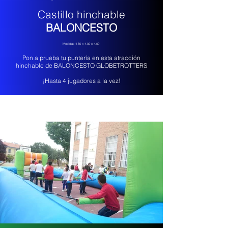
Castillo hinchable
BALONCESTO
Medidas 4.50 x 4.00 x 4.00
Pon a prueba tu puntería en esta atracción
hinchable de BALONCESTO GLOBETROTTERS
¡Hasta 4 jugadores a la vez!