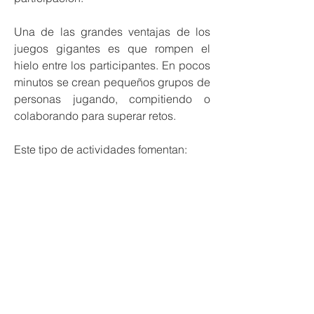
Una de las grandes ventajas de los
juegos gigantes es que rompen el
hielo entre los participantes. En pocos
minutos se crean pequeños grupos de
personas jugando, compitiendo o
colaborando para superar retos.
Este tipo de actividades fomentan:
la participación en grupo
la interacción entre participantes
la cooperación y el trabajo en equipo
la diversión compartida entre
generaciones
Por eso son una actividad muy
utilizada en eventos donde se busca
que los asistentes no solo observen,