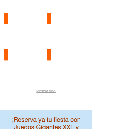
Plinko GIGANTE
Tres en raya GIGANTE
Enredos GIGANTE
Damas GIGANTES
Mostrar más
¡Reserva ya tu fiesta con
Juegos Gigantes XXL y