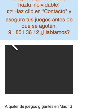
hazla inolvidable!
👉 Haz clic en
“Contacto”
y
asegura tus juegos antes de
que se agoten.
91 851 36 12 ¿Hablamos?
Alquiler de juegos gigantes en Madrid