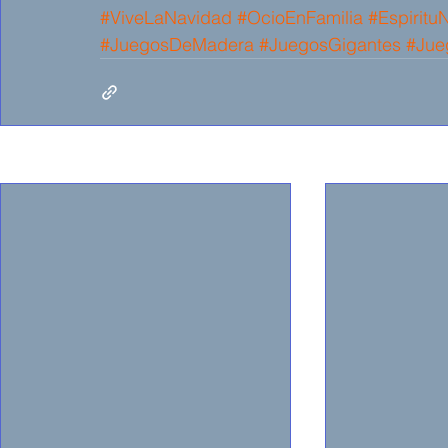
#ViveLaNavidad
#OcioEnFamilia
#Espiritu
#JuegosDeMadera
#JuegosGigantes
#Jue
Entradas recientes