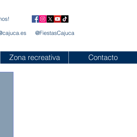
nos!
@cajuca.es
@FiestasCajuca
Zona recreativa
Contacto