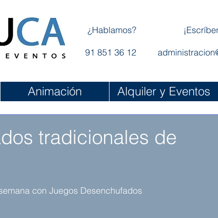
¿Hablamos?
¡Escríbe
91 851 36 12
administracion
Animación
Alquiler y Eventos
os tradicionales de
 semana con Juegos Desenchufados 