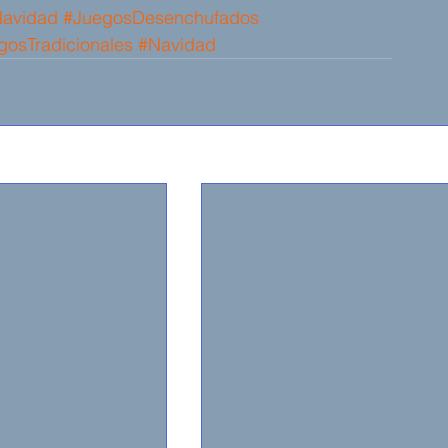
Navidad
#JuegosDesenchufados
gosTradicionales
#Navidad
V