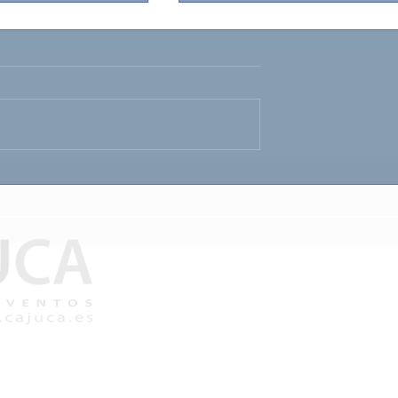
iliar con
Parque infantil con
 de Ocio y
hinchables, juegos y tallere
C/ Playa Samil 11 oficina 1
administracion@cajuca.es
right 2004-
Aviso legal