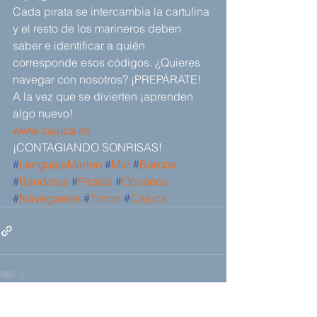
Cada pirata se intercambia la cartulina 
y el resto de los marineros deben 
saber e identificar a quién 
corresponde esos códigos. ¿Quieres 
navegar con nosotros? ¡PREPÁRATE!
A la vez que se divierten ¡aprenden 
algo nuevo!
www.cajuca.es
¡CONTAGIANDO SONRISAS!
#
LenguajeMarino
#
Mar
#
Barcos
#
Banderas
#
Piratas
#
Oceanos
#
Navegantes
#
Timon
#
Cajuca
Ver todo
Entradas recientes