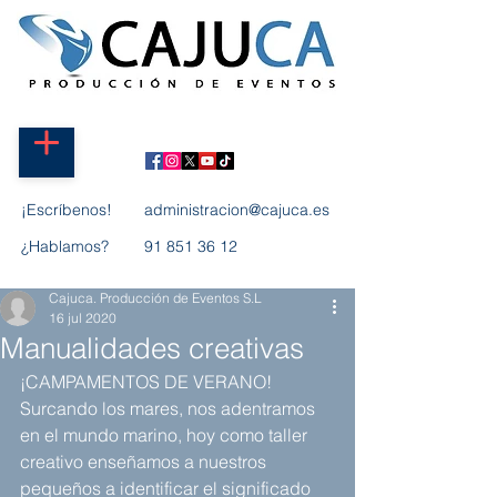
¡Escríbenos!
administracion@cajuca.es
¿Hablamos?
91 851 36 12
Cajuca. Producción de Eventos S.L
16 jul 2020
Manualidades creativas
¡CAMPAMENTOS DE VERANO!
Surcando los mares, nos adentramos 
en el mundo marino, hoy como taller 
creativo enseñamos a nuestros 
pequeños a identificar el significado 