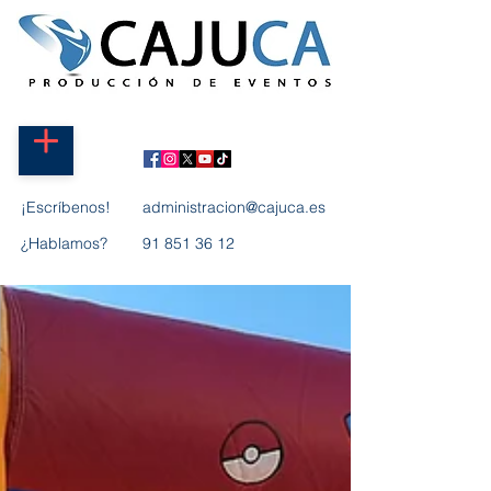
¡Escríbenos!
administracion@cajuca.es
¿Hablamos?
91 851 36 12