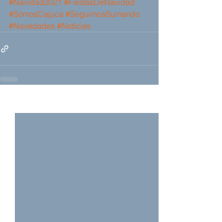
#Navidad2021
#FiestasDeNavidad
#SomosCajuca
#SeguimosSumando
#Novedades
#Noticias
Ver todo
Entradas recientes