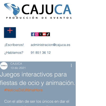
¡Escríbenos!
administracion@cajuca.es
¿Hablamos?
91 851 36 12
CAJUCA
13 dic 2021
Juegos interactivos para
fiestas de ocio y animación.
#NoticiaDeUltimaHora
Con el afán de ser los únicos en dar el 