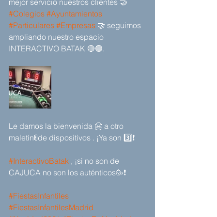
mejor servicio nuestros clientes 🤝 
#Colegios
#Ayuntamientos
#Particulares
#Empresas
 🤝 seguimos 
ampliando nuestro espacio 
INTERACTIVO BATAK 🔴🟢.
Le damos la bienvenida 🤗 a otro 
maletín🚦de dispositivos . ¡Ya son 3️⃣❗
#InteractivoBatak
 , ¡si no son de 
CAJUCA no son los auténticos🥳❗
#FiestasInfantiles
#FiestasInfantilesMadrid