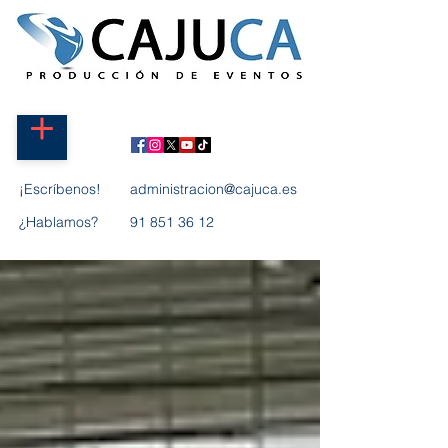
¡Escríbenos!
administracion@cajuca.es
¿Hablamos?
91 851 36 12