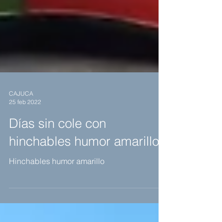
CAJUCA
25 feb 2022
Días sin cole con
hinchables humor amarillo
Hinchables humor amarillo