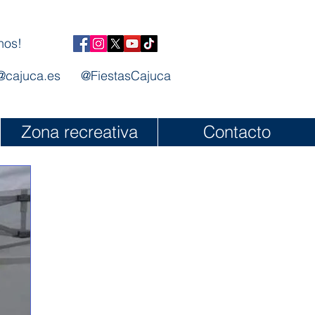
nos!
@cajuca.es
@FiestasCajuca
Zona recreativa
Contacto