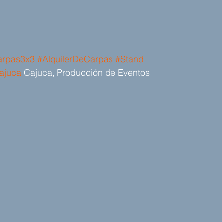
arpas3x3
#AlquilerDeCarpas
#Stand
ajuca
 Cajuca, Producción de Eventos