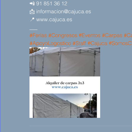
📲 91 851 36 12 
📩 informacion@cajuca.es 
📍 www.cajuca.es 
___
#Ferias
#Congresos
#Eventos
#Carpas
#C
#ApoyoLogostico
#Staff
#Cajuca
#SomosC